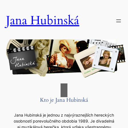
Prejsť
na
Jana Hubinská
obsah
Kto je Jana Hubinská
Jana Hubinská je jednou z najvýraznejších hereckých
osobností porevolučného obdobia 1989. Je divadelná
aj muzikálová herečka, ktorá vďaka všestrannému