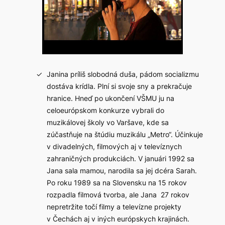
Janina príliš slobodná duša, pádom socializmu
dostáva krídla. Plní si svoje sny a prekračuje
hranice. Hneď po ukončení VŠMU ju na
celoeurópskom konkurze vybrali do
muzikálovej školy vo Varšave, kde sa
zúčastňuje na štúdiu muzikálu „Metro“. Účinkuje
v divadelných, filmových aj v televíznych
zahraničných produkciách. V januári 1992 sa
Jana sala mamou, narodila sa jej dcéra Sarah.
Po roku 1989 sa na Slovensku na 15 rokov
rozpadla filmová tvorba, ale Jana 27 rokov
nepretržite točí filmy a televízne projekty
v Čechách aj v iných európskych krajinách.