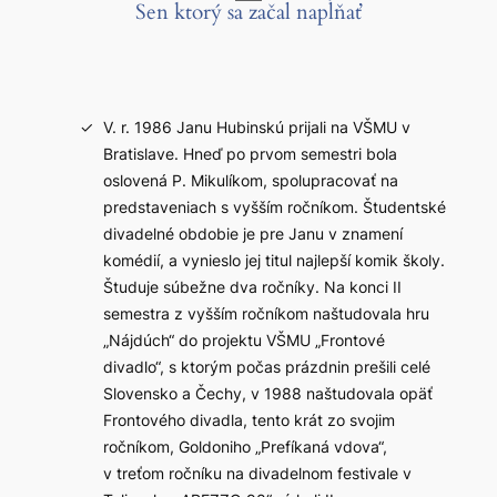
Sen ktorý sa začal napĺňať
V. r. 1986 Janu Hubinskú prijali na VŠMU v
Bratislave. Hneď po prvom semestri bola
oslovená P. Mikulíkom, spolupracovať na
predstaveniach s vyšším ročníkom. Študentské
divadelné obdobie je pre Janu v znamení
komédií, a vynieslo jej titul najlepší komik školy.
Študuje súbežne dva ročníky. Na konci II
semestra z vyšším ročníkom naštudovala hru
„Nájdúch“ do projektu VŠMU „Frontové
divadlo“, s ktorým počas prázdnin prešili celé
Slovensko a Čechy, v 1988 naštudovala opäť
Frontového divadla, tento krát zo svojim
ročníkom, Goldoniho „Prefíkaná vdova“,
v treťom ročníku na divadelnom festivale v