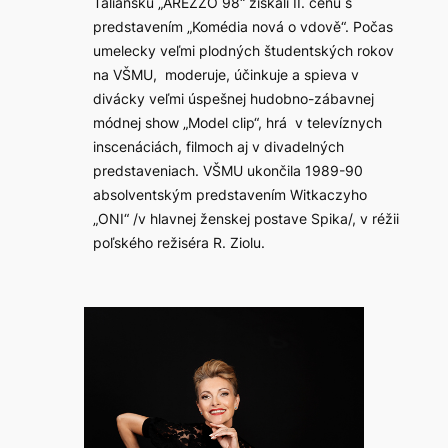
Taliansku „AREZZO 98“ získali II. cenu s
predstavením „Komédia nová o vdově“. Počas
umelecky veľmi plodných študentských rokov
na VŠMU, moderuje, účinkuje a spieva v
divácky veľmi úspešnej hudobno-zábavnej
módnej show „Model clip“, hrá v televíznych
inscenáciách, filmoch aj v divadelných
predstaveniach. VŠMU ukončila 1989-90
absolventským predstavením Witkaczyho
„ONI“ /v hlavnej ženskej postave Spika/, v réžii
poľského režiséra R. Ziolu.