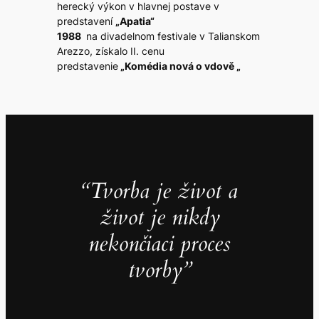
herecký výkon v hlavnej postave v
predstavení
„Apatia“
1988
na divadelnom festivale v Talianskom
Arezzo, získalo II. cenu
predstavenie
„Komédia nová o vdově „
“Tvorba je život a
život je nikdy
nekončiaci proces
tvorby”