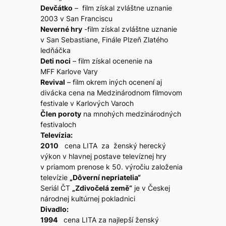
Devčátko
– film získal zvláštne uznanie
2003 v San Franciscu
Neverné hry
-film získal zvláštne uznanie
v San Sebastiane, Finále Plzeň Zlatého
ledňáčka
Deti noci
– film získal ocenenie na
MFF Karlove Vary
Revival
– film okrem iných ocenení aj
divácka cena na Medzinárodnom filmovom
festivale v Karlových Varoch
Člen poroty
na mnohých medzinárodných
festivaloch
Televízia:
2010
cena LITA za ženský herecký
výkon v hlavnej postave televíznej hry
v priamom prenose k 50. výročiu založenia
televízie
„Dôverní nepriatelia“
Seriál ČT
„Zdivočelá země“
je v Českej
národnej kultúrnej pokladnici
Divadlo:
1994
cena LITA za najlepší ženský