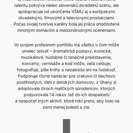
talentu pokrýva nielen slovenskú divadelnú scénu, ale
spolupracuje od ukončenia VŠMU aj s európskymi
divadelnými, fimovými a televíznymi produkciami.
Počas svojej tvorivej kariéry bola jej práca ohodnotená
mnohými domácimi a medzinárodnými oceneniami.
Vo svojom profesnom portfóliu má všetko o čom môže
umelec snívať – dramatické postavy, komické,
muzikálové, hudobné či tanečné predstavenia,
koncerty, vernisáže a keď môže, veľa cestuje,
fotografuje, píše knihy a nezabúda ani na ľudskosť.
Podporuje rôzne nadácie: pre zrakovo či sluchovo
postihnutých, deti z detských domovov, z Ghany si
adoptovala dvoch maličkých súrodencov, ktorých
podporovala 14 rokov /až do ich dospelosti/
a nespočet iných aktivít, ktoré robí preto, aby bolo na
zemi menej bolesti a zla.