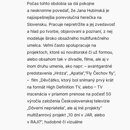
Počas tohto obdobia sa dá pokojne
a neskromne povedať, že Jana Hubinská je
najúspešnejšia porevolučná herečka na
Slovensku. Pracuje nepretržite a jej zvedavosť
a hlad po tvorbe, objavovaní a poznaní, z nej
modeluje široko obsažného multifunkčného
umelca. Veľmi často spolupracuje na
projektoch, ktoré sú novátorské či už formou,
alebo obsahom tak v divadle, filme, ale aj v
inom druhu umenia, ako napr: – avantgardné
predstavenia „Hrdza“, „Apatia“,“Fly Čechov fly“,
– film „Děvčátko, ktorý bol snímaný prvý krát
na formát High Definition TV, alebo – TV
inscenácia v priamom prenose na počesť 50
výročia založenia Československej televízie
„Dôverní nepriatelia“, ale aj iné projekty“
multižanrový projekt „10 dní v JAR, alebo
v RAJi?“, hudobné či vizuálne