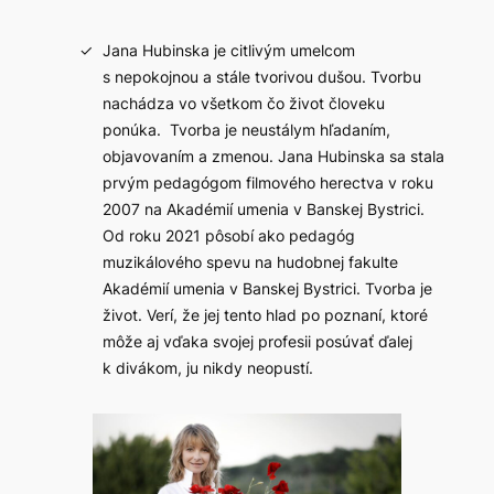
Jana Hubinska je citlivým umelcom
s nepokojnou a stále tvorivou dušou. Tvorbu
nachádza vo všetkom čo život človeku
ponúka. Tvorba je neustálym hľadaním,
objavovaním a zmenou. Jana Hubinska sa stala
prvým pedagógom filmového herectva v roku
2007 na Akadémií umenia v Banskej Bystrici.
Od roku 2021 pôsobí ako pedagóg
muzikálového spevu na hudobnej fakulte
Akadémií umenia v Banskej Bystrici. Tvorba je
život. Verí, že jej tento hlad po poznaní, ktoré
môže aj vďaka svojej profesii posúvať ďalej
k divákom, ju nikdy neopustí.