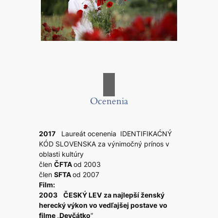
Ocenenia
2017
Laureát ocenenia IDENTIFIKAĆNÝ
KÓD SLOVENSKA za výnimočný prínos v
oblasti kultúry
člen
ČFTA
od 2003
člen
SFTA
od 2007
Film:
2003 ČESKÝ LEV
za najlepší ženský
herecký výkon vo vedľajšej postave
vo
filme
„
Devčátko
“