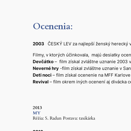
Oceneni
a
:
2003
ČESKÝ LEV za najlepší ženský herecký v
Filmy, v ktorých účinkovala, majú desiatky oce
Devčátko
– film získal zvláštne uznanie 2003 
Neverné hry
-film získal zvláštne uznanie v Sa
Deti noci
– film získal ocenenie na MFF Karlove
Revival
– film okrem iných ocenení aj divácka 
2013
MY
Réžia: S. Radun Postava: taxikárka