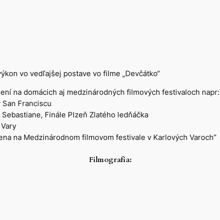
ýkon vo vedľajšej postave vo filme „Devčátko“
není na domácich aj medzinárodných filmových festivaloch napr:
v San Franciscu
n Sebastiane, Finále Plzeň Zlatého ledňáčka
 Vary
cena na Medzinárodnom filmovom festivale v Karlových Varoch”
Filmografia: