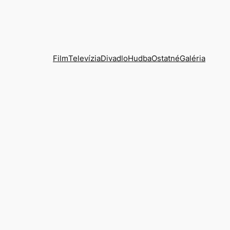
Film
Televízia
Divadlo
Hudba
Ostatné
Galéria