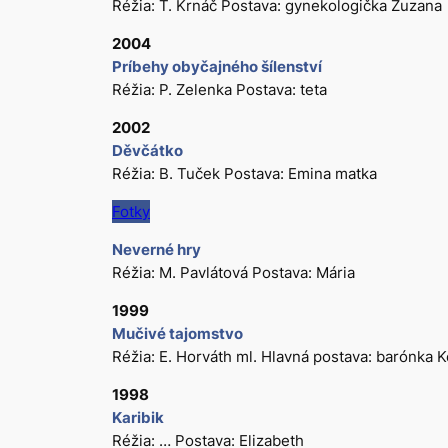
Réžia: T. Krnáč Postava: gynekologička Zuzana
2004
Príbehy obyčajného šílenství
Réžia: P. Zelenka Postava: teta
2002
Děvčátko
Réžia: B. Tuček Postava: Emina matka
Fotky
Neverné hry
Réžia: M. Pavlátová Postava: Mária
1999
Mučivé tajomstvo
Réžia: E. Horváth ml. Hlavná postava: barónka 
1998
Karibik
Réžia: … Postava: Elizabeth