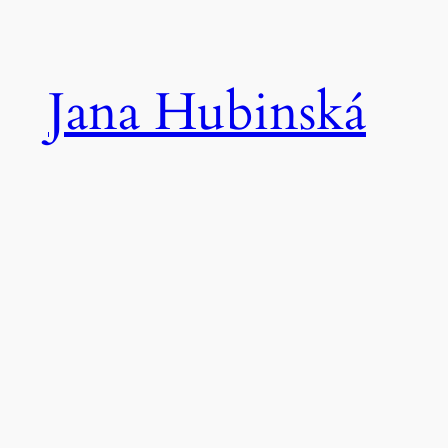
Prejsť
na
obsah
Jana Hubinská