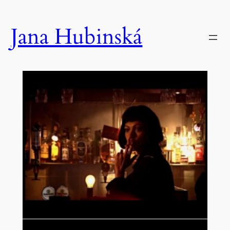
Prejsť
na
Jana Hubinská
obsah