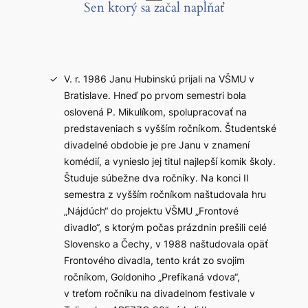
Sen ktorý sa začal napĺňať
V. r. 1986 Janu Hubinskú prijali na VŠMU v
Bratislave. Hneď po prvom semestri bola
oslovená P. Mikulíkom, spolupracovať na
predstaveniach s vyšším ročníkom. Študentské
divadelné obdobie je pre Janu v znamení
komédií, a vynieslo jej titul najlepší komik školy.
Študuje súbežne dva ročníky. Na konci II
semestra z vyšším ročníkom naštudovala hru
„Nájdúch“ do projektu VŠMU „Frontové
divadlo“, s ktorým počas prázdnin prešili celé
Slovensko a Čechy, v 1988 naštudovala opäť
Frontového divadla, tento krát zo svojim
ročníkom, Goldoniho „Prefíkaná vdova“,
v treťom ročníku na divadelnom festivale v