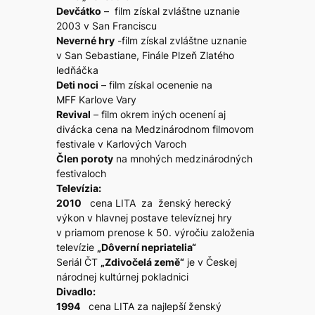
Devčátko
– film získal zvláštne uznanie
2003 v San Franciscu
Neverné hry
-film získal zvláštne uznanie
v San Sebastiane, Finále Plzeň Zlatého
ledňáčka
Deti noci
– film získal ocenenie na
MFF Karlove Vary
Revival
– film okrem iných ocenení aj
divácka cena na Medzinárodnom filmovom
festivale v Karlových Varoch
Člen poroty
na mnohých medzinárodných
festivaloch
Televízia:
2010
cena LITA za ženský herecký
výkon v hlavnej postave televíznej hry
v priamom prenose k 50. výročiu založenia
televízie
„Dôverní nepriatelia“
Seriál ČT
„Zdivočelá země“
je v Českej
národnej kultúrnej pokladnici
Divadlo:
1994
cena LITA za najlepší ženský