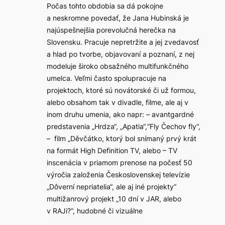
Počas tohto obdobia sa dá pokojne
a neskromne povedať, že Jana Hubinská je
najúspešnejšia porevolučná herečka na
Slovensku. Pracuje nepretržite a jej zvedavosť
a hlad po tvorbe, objavovaní a poznaní, z nej
modeluje široko obsažného multifunkčného
umelca. Veľmi často spolupracuje na
projektoch, ktoré sú novátorské či už formou,
alebo obsahom tak v divadle, filme, ale aj v
inom druhu umenia, ako napr: – avantgardné
predstavenia „Hrdza“, „Apatia“,“Fly Čechov fly“,
– film „Děvčátko, ktorý bol snímaný prvý krát
na formát High Definition TV, alebo – TV
inscenácia v priamom prenose na počesť 50
výročia založenia Československej televízie
„Dôverní nepriatelia“, ale aj iné projekty“
multižanrový projekt „10 dní v JAR, alebo
v RAJi?“, hudobné či vizuálne