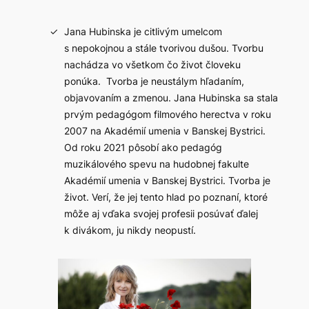
Jana Hubinska je citlivým umelcom
s nepokojnou a stále tvorivou dušou. Tvorbu
nachádza vo všetkom čo život človeku
ponúka. Tvorba je neustálym hľadaním,
objavovaním a zmenou. Jana Hubinska sa stala
prvým pedagógom filmového herectva v roku
2007 na Akadémií umenia v Banskej Bystrici.
Od roku 2021 pôsobí ako pedagóg
muzikálového spevu na hudobnej fakulte
Akadémií umenia v Banskej Bystrici. Tvorba je
život. Verí, že jej tento hlad po poznaní, ktoré
môže aj vďaka svojej profesii posúvať ďalej
k divákom, ju nikdy neopustí.