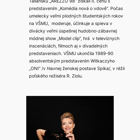
Taliansku „AREZZO 98“ získali II. cenu s
predstavením „Komédia nová o vdově“. Počas
umelecky veľmi plodných študentských rokov
na VŠMU, moderuje, účinkuje a spieva v
divácky veľmi úspešnej hudobno-zábavnej
módnej show „Model clip“, hrá v televíznych
inscenáciách, filmoch aj v divadelných
predstaveniach. VŠMU ukončila 1989-90
absolventským predstavením Witkaczyho
„ONI“ /v hlavnej ženskej postave Spika/, v réžii
poľského režiséra R. Ziolu.