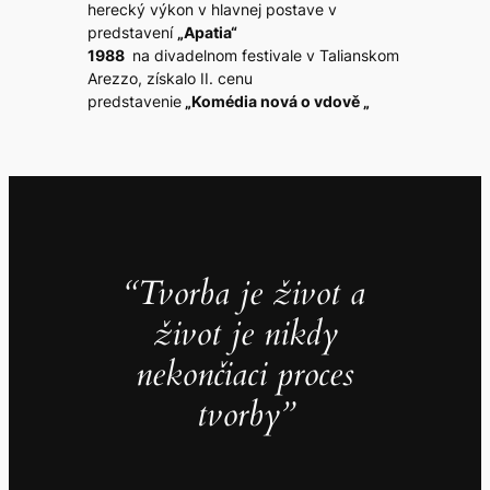
herecký výkon v hlavnej postave v
predstavení
„Apatia“
1988
na divadelnom festivale v Talianskom
Arezzo, získalo II. cenu
predstavenie
„Komédia nová o vdově „
“Tvorba je život a
život je nikdy
nekončiaci proces
tvorby”