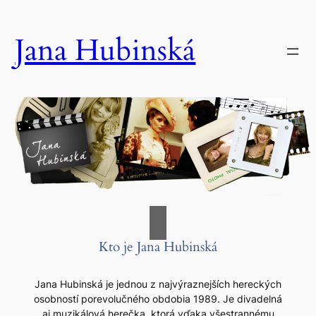
Prejsť
na
Jana Hubinská
obsah
Kto je Jana Hubinská
Jana Hubinská je jednou z najvýraznejších hereckých
osobností porevolučného obdobia 1989. Je divadelná
aj muzikálová herečka, ktorá vďaka všestrannému