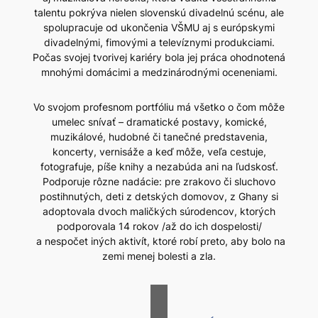
talentu pokrýva nielen slovenskú divadelnú scénu, ale
spolupracuje od ukončenia VŠMU aj s európskymi
divadelnými, fimovými a televíznymi produkciami.
Počas svojej tvorivej kariéry bola jej práca ohodnotená
mnohými domácimi a medzinárodnými oceneniami.
Vo svojom profesnom portfóliu má všetko o čom môže
umelec snívať – dramatické postavy, komické,
muzikálové, hudobné či tanečné predstavenia,
koncerty, vernisáže a keď môže, veľa cestuje,
fotografuje, píše knihy a nezabúda ani na ľudskosť.
Podporuje rôzne nadácie: pre zrakovo či sluchovo
postihnutých, deti z detských domovov, z Ghany si
adoptovala dvoch maličkých súrodencov, ktorých
podporovala 14 rokov /až do ich dospelosti/
a nespočet iných aktivít, ktoré robí preto, aby bolo na
zemi menej bolesti a zla.