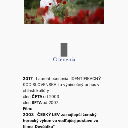
Ocenenia
2017
Laureát ocenenia IDENTIFIKAĆNÝ
KÓD SLOVENSKA za výnimočný prínos v
oblasti kultúry
člen
ČFTA
od 2003
člen
SFTA
od 2007
Film:
2003 ČESKÝ LEV
za najlepší ženský
herecký výkon vo vedľajšej postave
vo
filme
„
Devčátko
“