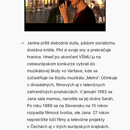
Janina príliš slobodná duša, pádom socializmu
dostáva krídla. Plní si svoje sny a prekračuje
hranice. Hneď po ukončení VŠMU ju na
celoeurópskom konkurze vybrali do
muzikálovej školy vo Varšave, kde sa
zúčastňuje na štúdiu muzikálu „Metro“. Účinkuje
v divadelných, filmových aj v televíznych
zahraničných produkciách. V januári 1992 sa
Jana sala mamou, narodila sa jej dcéra Sarah.
Po roku 1989 sa na Slovensku na 15 rokov
rozpadla filmová tvorba, ale Jana 27 rokov
nepretržite točí filmy a televízne projekty
v Čechách aj v iných európskych krajinách.